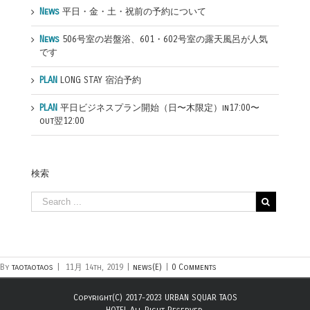
News
平日・金・土・祝前の予約について
News
506号室の岩盤浴、601・602号室の露天風呂が人気
です
PLAN
LONG STAY 宿泊予約
PLAN
平日ビジネスプラン開始（日〜木限定）in17:00〜
out翌12:00
検索
By
taotaotaos
|
11月 14th, 2019
|
news(E)
|
0 Comments
Copyright(C) 2017-2023 URBAN SQUAR TAOS
HOTEL All Right Reserved.