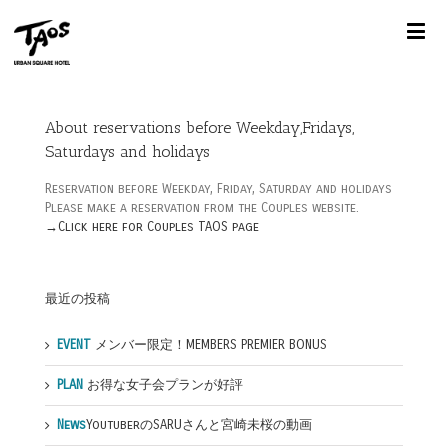
About reservations before Weekday,Fridays,
Saturdays and holidays
Reservation before Weekday, Friday, Saturday and holidays
Please make a reservation from the Couples website.
→Click here for Couples TAOS page
最近の投稿
EVENT
メンバー限定！MEMBERS PREMIER BONUS
PLAN
お得な女子会プランが好評
News
YoutuberのSARUさんと宮崎未桜の動画