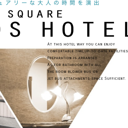
用いただけます。
At this hotel way you can enjoy
comfortable time,up-to-date facilities
Preparation is arranged.
あなたを魅了する
As for bathroom with all.
the room blower bus or
一流シェフが織
jet bus attachments space Sufficient.
洗練されたお部屋の数々は、都会
オシャレに、スタイリッシュに素
当ホテルでは、料理にも力
もちろん設備も充実!大切な人と
お客様に提供いたします。大
匠の技を是非ご賞味くださ