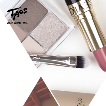
URBAN SQUARE TAOS 
メンバー様限定特典
名古屋市東区葵3-12-11
052-932-5005
JR 千種駅より北へ徒歩3分
メンバー登録していただくと、割引や、ポ