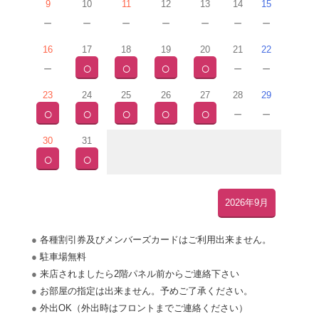
9
10
11
12
13
14
15
－
－
－
－
－
－
－
16
17
18
19
20
21
22
－
○
○
○
○
－
－
23
24
25
26
27
28
29
○
○
○
○
○
－
－
30
31
○
○
2026年7月
2026年9月
各種割引券及びメンバーズカードはご利用出来ません。
駐車場無料
来店されましたら
2
階パネル前からご連絡下さい
お部屋の指定は出来ません。予めご了承ください。
外出
OK
（外出時はフロントまでご連絡ください）