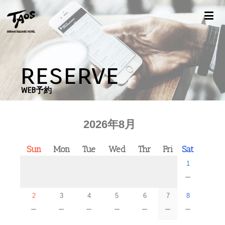
reserve
WEB予約
2026年8月
Sun
Mon
Tue
Wed
Thr
Fri
Sat
1
－
2
3
4
5
6
7
8
－
－
－
－
－
－
－