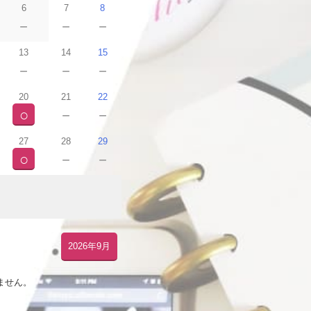
6
7
8
－
－
－
13
14
15
－
－
－
20
21
22
○
－
－
27
28
29
○
－
－
2026年9月
ません。