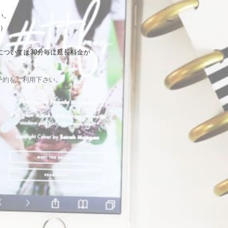
い
い。
い）
については
30
分
毎に延長料金が
）
予約をご利用下さい。