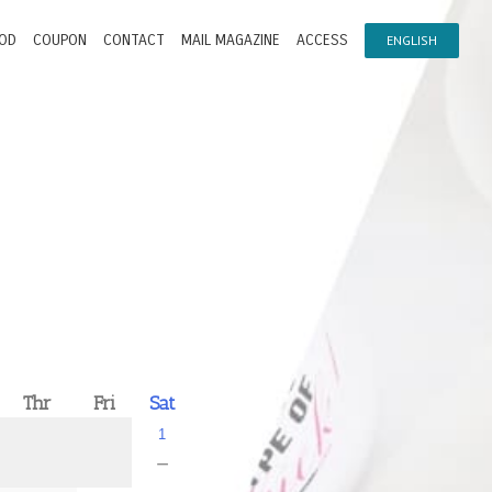
OD
COUPON
CONTACT
MAIL MAGAZINE
ACCESS
ENGLISH
Thr
Fri
Sat
1
－