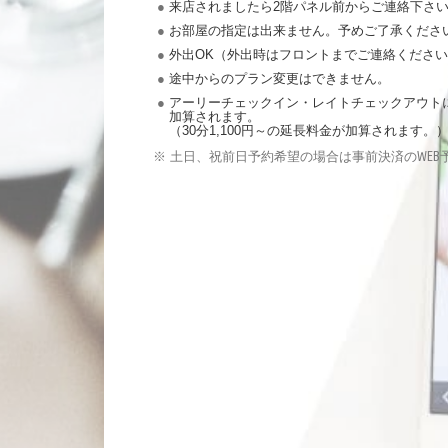
来店されましたら
2
階パネル前からご連絡下さ
お部屋の指定は出来ません。予めご了承くださ
外出
OK
（外出時はフロントまでご連絡くださ
途中からのプラン変更はできません。
アーリーチェックイン・レイトチェックアウト
加算されます。
（
30
分
1,100
円～の延長料金が加算されます。
※ 土日、祝前日予約希望の場合は事前決済のWEB