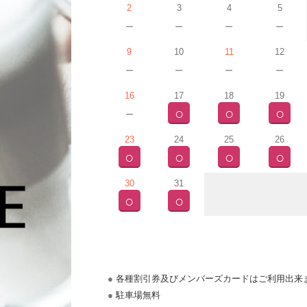
2
3
4
5
－
－
－
－
9
10
11
12
－
－
－
－
16
17
18
19
－
○
○
○
23
24
25
26
○
○
○
○
e
30
31
○
○
2026年7月
各種割引券及びメンバーズカードはご利用出来
駐車場無料